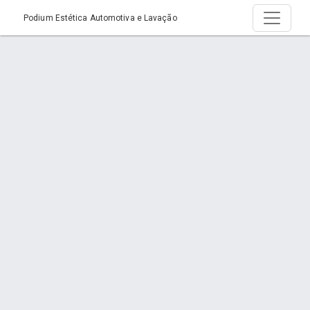
Podium Estética Automotiva e Lavação
Serviço >
Início
Serviço
Orçamento via WhatsApp