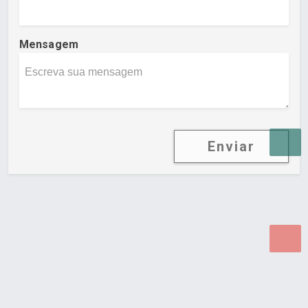
Mensagem
Enviar
Desenvolvido por Poly Design
Cubo Guia -
www.cuboguia.com.br - Desenvolvimento de Sites e
Sistemas para WEB.
© 2026 ®
Política de Cookies